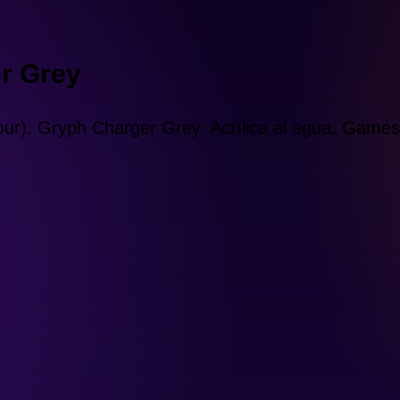
r Grey
our). Gryph Charger Grey. Acrílica al agua. Game