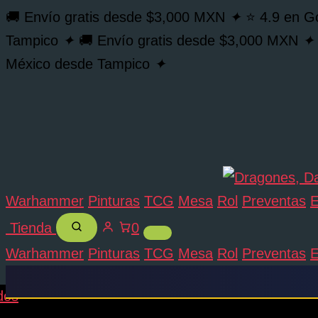
Citadel
Buscar...
Ir
🚚 Envío gratis desde $3,000 MXN
✦
⭐ 4.9 en G
Contrast
al
Gryph-
Tampico
✦
🚚 Envío gratis desde $3,000 MXN
✦
Charger
contenido
México desde Tampico
✦
Grey
cantidad
Warhammer
Pinturas
TCG
Mesa
Rol
Preventas
E
Tienda
0
Warhammer
Pinturas
TCG
Mesa
Rol
Preventas
E