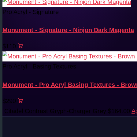
Pro Acryl - Signature
Monument - Signature - Ninjon Dark Magenta
$110
Pro Acryl - Basing Textures
Monument - Pro Acryl Basing Textures - Bro
$290
Citadel Contrast Gryph-Charger Grey
$
164.00
A