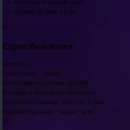
Fórmula con base de agua
Tamaño del bote: 18 ml
02
Especificaciones
Color
Gris
Estado
Nuevo · sellado
Envío
Gratis en compras +$3,000
Entrega
3–5 días hábiles con rastreo
Devoluciones
Cambios dentro de 7 días
Pago
Mercado Pago · tarjeta · SPEI
03