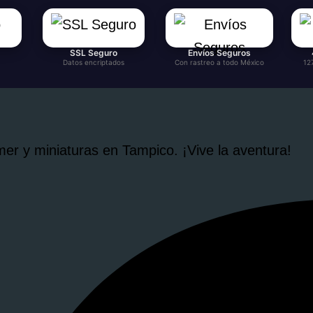
SSL Seguro
Envíos Seguros
Datos encriptados
Con rastreo a todo México
12
r y miniaturas en Tampico. ¡Vive la aventura!