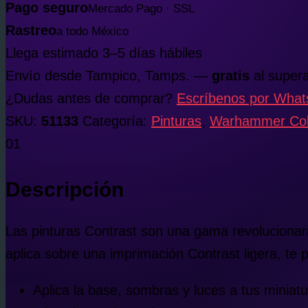
Pago seguro
Mercado Pago · SSL
Rastreo
a todo México
Llega estimado 3–5 días hábiles
Envío desde Tampico, Tamps. —
gratis
al supera
¿Dudas antes de comprar?
Escríbenos por Wha
SKU:
51133
Categoría:
Pinturas
,
Warhammer Colo
01
Descripción
Las pinturas Contrast son una gama revolucionaria
aplica sobre una imprimación Contrast ligera, te
Aplica la base, sombras y luces a tus miniatu