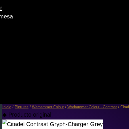
r
 mesa
Inicio
/
Pinturas
/
Warhammer Colour
/
Warhammer Colour - Contrast
/ Cita
◆ Producto original