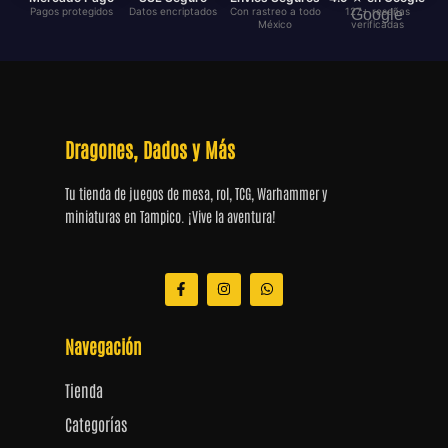
Pagos protegidos
Datos encriptados
Con rastreo a todo
127+ reseñas
México
verificadas
Dragones, Dados y Más
Tu tienda de juegos de mesa, rol, TCG, Warhammer y
miniaturas en Tampico. ¡Vive la aventura!
F
I
W
a
n
h
c
s
a
e
t
t
b
a
s
Navegación
o
g
a
o
r
p
k
a
p
Tienda
-
m
f
Categorías