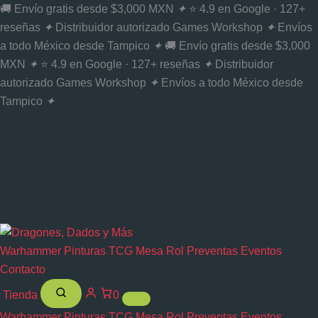
Ir
🚚 Envío gratis desde $3,000 MXN
✦
⭐ 4.9 en Google · 127+
al
reseñas
✦
Distribuidor autorizado Games Workshop
✦
Envíos
contenido
a todo México desde Tampico
✦
🚚 Envío gratis desde $3,000
MXN
✦
⭐ 4.9 en Google · 127+ reseñas
✦
Distribuidor
autorizado Games Workshop
✦
Envíos a todo México desde
Tampico
✦
Warhammer
Pinturas
TCG
Mesa
Rol
Preventas
Eventos
Contacto
Tienda
0
Warhammer
Pinturas
TCG
Mesa
Rol
Preventas
Eventos