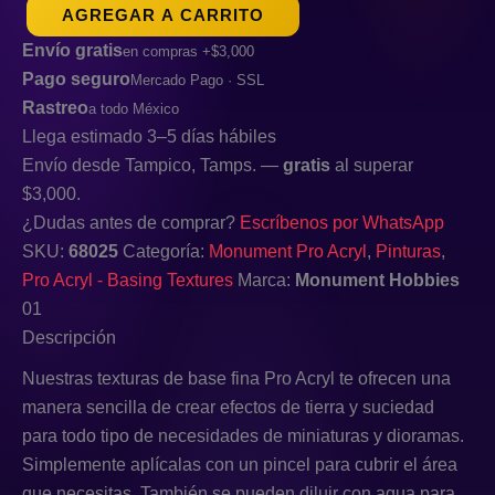
AGREGAR A CARRITO
Envío gratis
en compras +$3,000
Pago seguro
Mercado Pago · SSL
Rastreo
a todo México
Llega estimado 3–5 días hábiles
Envío desde Tampico, Tamps. —
gratis
al superar
$3,000.
¿Dudas antes de comprar?
Escríbenos por WhatsApp
SKU:
68025
Categoría:
Monument Pro Acryl
,
Pinturas
,
Pro Acryl - Basing Textures
Marca:
Monument Hobbies
01
Descripción
Nuestras texturas de base fina Pro Acryl te ofrecen una
manera sencilla de crear efectos de tierra y suciedad
para todo tipo de necesidades de miniaturas y dioramas.
Simplemente aplícalas con un pincel para cubrir el área
que necesitas. También se pueden diluir con agua para