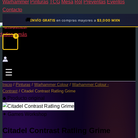
Warhammer
Pinturas
TCG
Mesa
Rol
Preventas
Eventos
Contacto
🚚
ENVÍO GRATIS
en compras mayores a
$3,000 MXN
☰
Inicio
/
Pinturas
/
Warhammer Colour
/
Warhammer Colour -
Contrast
/ Citadel Contrast Ratling Grime
◆ Producto original
✦ Games Workshop
Citadel Contrast Ratling Grime