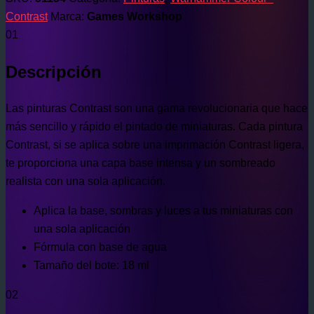
Contrast
Marca:
Games Workshop
01
Descripción
Las pinturas Contrast son una gama revolucionaria que hace
más sencillo y rápido el pintado de miniaturas. Cada pintura
Contrast, si se aplica sobre una imprimación Contrast ligera,
te proporciona una capa base intensa y un sombreado
realista con una sola aplicación.
Aplica la base, sombras y luces a tus miniaturas con
una sola aplicación
Fórmula con base de agua
Tamaño del bote: 18 ml
02