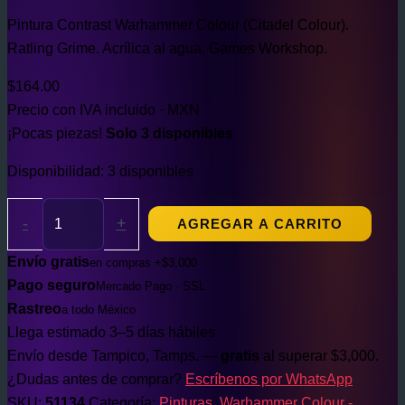
Pintura Contrast Warhammer Colour (Citadel Colour).
Ratling Grime. Acrílica al agua. Games Workshop.
$
164.00
Precio con IVA incluido · MXN
¡Pocas piezas!
Solo 3 disponibles
Disponibilidad:
3 disponibles
-
+
AGREGAR A CARRITO
Envío gratis
en compras +$3,000
Pago seguro
Mercado Pago · SSL
Rastreo
a todo México
Llega estimado 3–5 días hábiles
Envío desde Tampico, Tamps. —
gratis
al superar $3,000.
¿Dudas antes de comprar?
Escríbenos por WhatsApp
SKU:
51134
Categoría:
Pinturas
,
Warhammer Colour -