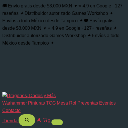
Citadel
Buscar...
Ir
🚚 Envío gratis desde $3,000 MXN
✦
⭐ 4.9 en Google · 127+
Contrast
al
reseñas
✦
Distribuidor autorizado Games Workshop
✦
Ratling
contenido
Grime
Envíos a todo México desde Tampico
✦
🚚 Envío gratis
cantidad
desde $3,000 MXN
✦
⭐ 4.9 en Google · 127+ reseñas
✦
Distribuidor autorizado Games Workshop
✦
Envíos a todo
México desde Tampico
✦
Warhammer
Pinturas
TCG
Mesa
Rol
Preventas
Eventos
Contacto
Tienda
0