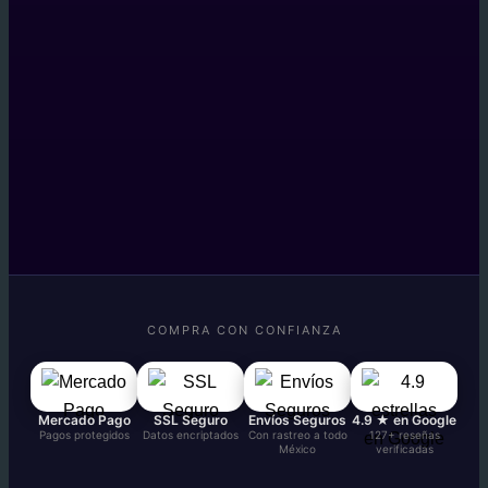
COMPRA CON CONFIANZA
Mercado Pago
SSL Seguro
Envíos Seguros
4.9 ★ en Google
Pagos protegidos
Datos encriptados
Con rastreo a todo
127+ reseñas
México
verificadas