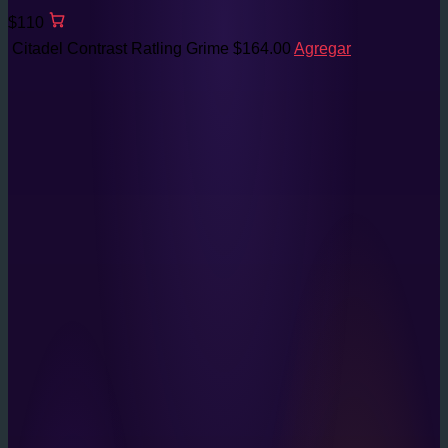
$110
Citadel Contrast Ratling Grime
$
164.00
Agregar