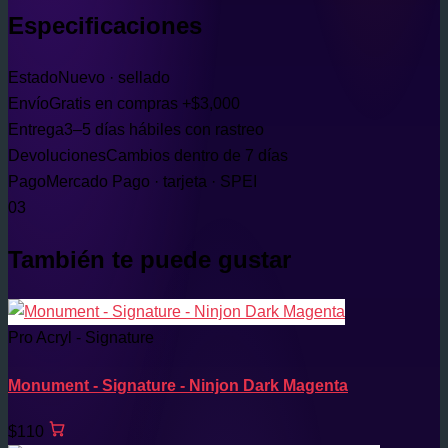
Especificaciones
Estado
Nuevo · sellado
Envío
Gratis en compras +$3,000
Entrega
3–5 días hábiles con rastreo
Devoluciones
Cambios dentro de 7 días
Pago
Mercado Pago · tarjeta · SPEI
03
También te puede gustar
Pro Acryl - Signature
Monument - Signature - Ninjon Dark Magenta
$110