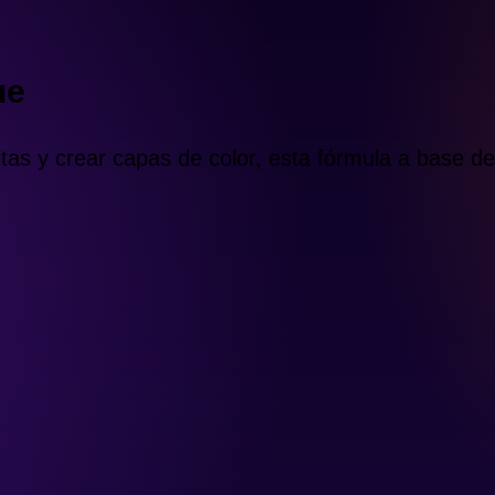
ue
altas y crear capas de color, esta fórmula a base 