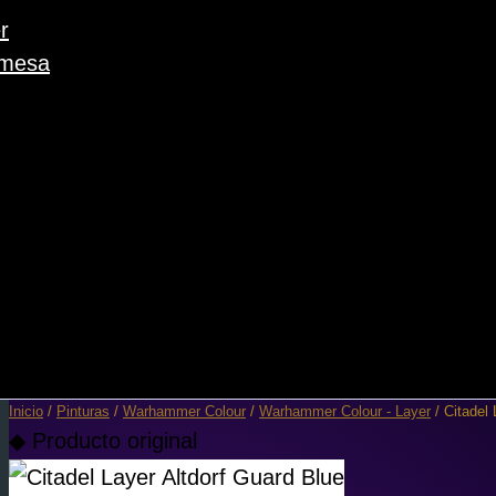
r
 mesa
Inicio
/
Pinturas
/
Warhammer Colour
/
Warhammer Colour - Layer
/ Citadel 
◆ Producto original