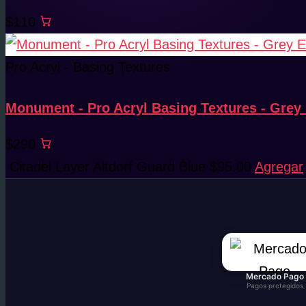
$110
Pro Acryl - Basing Textures
Monument - Pro Acryl Basing Textures - Grey 
$290
Citadel Layer Altdorf Guard Blue
$
95.00
Agregar
Mercado Pago
Pagos protegidos