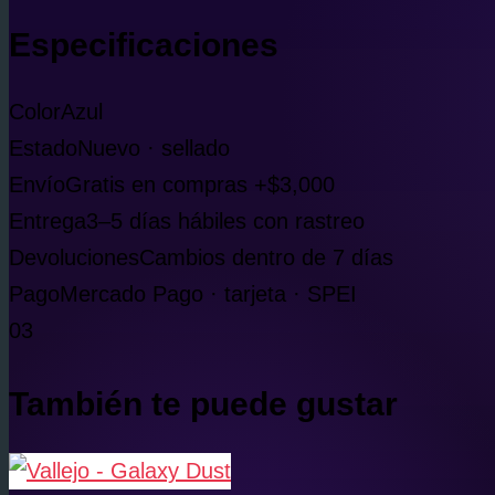
Especificaciones
Color
Azul
Estado
Nuevo · sellado
Envío
Gratis en compras +$3,000
Entrega
3–5 días hábiles con rastreo
Devoluciones
Cambios dentro de 7 días
Pago
Mercado Pago · tarjeta · SPEI
03
También te puede gustar