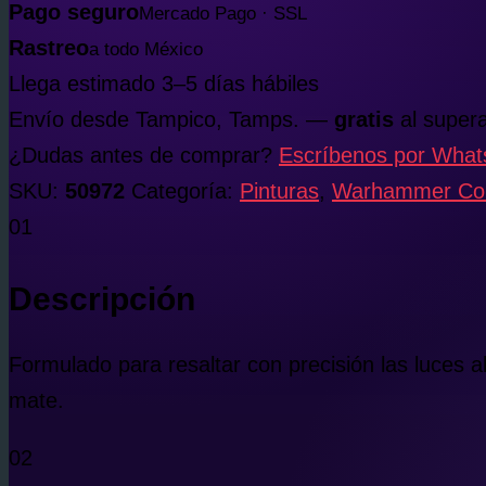
Pago seguro
Mercado Pago · SSL
Rastreo
a todo México
Llega estimado 3–5 días hábiles
Envío desde Tampico, Tamps. —
gratis
al supera
¿Dudas antes de comprar?
Escríbenos por Wha
SKU:
50972
Categoría:
Pinturas
,
Warhammer Colo
01
Descripción
Formulado para resaltar con precisión las luces 
mate.
02