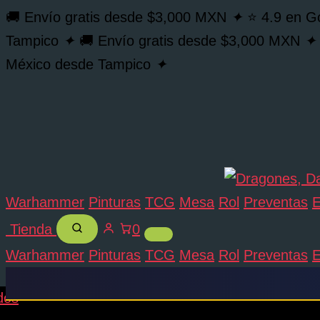
Citadel
Buscar...
Ir
🚚 Envío gratis desde $3,000 MXN
✦
⭐ 4.9 en G
Layer
al
Altdorf
Tampico
✦
🚚 Envío gratis desde $3,000 MXN
✦
Guard
contenido
México desde Tampico
✦
Blue
cantidad
Warhammer
Pinturas
TCG
Mesa
Rol
Preventas
E
Tienda
0
Warhammer
Pinturas
TCG
Mesa
Rol
Preventas
E