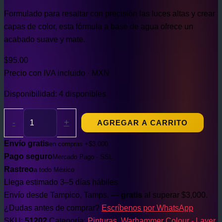
Formulado para resaltar con precisión las luces altas y crear
capas de color, esta fórmula a base de agua ofrece un
acabado suave y mate.
$
95.00
Precio con IVA incluido · MXN
Disponibilidad:
4 disponibles
-
+
AGREGAR A CARRITO
Envío gratis
en compras +$3,000
Pago seguro
Mercado Pago · SSL
Rastreo
a todo México
Llega estimado 3–5 días hábiles
Envío desde Tampico, Tamps. —
gratis
al superar $3,000.
¿Dudas antes de comprar?
Escríbenos por WhatsApp
SKU:
51202
Categoría:
Pinturas
,
Warhammer Colour - Layer