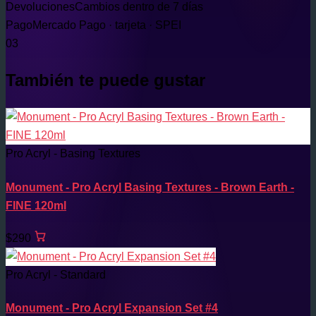
Devoluciones
Cambios dentro de 7 días
Pago
Mercado Pago · tarjeta · SPEI
03
También te puede gustar
Pro Acryl - Basing Textures
Monument - Pro Acryl Basing Textures - Brown Earth -
FINE 120ml
$290
Pro Acryl - Standard
Monument - Pro Acryl Expansion Set #4