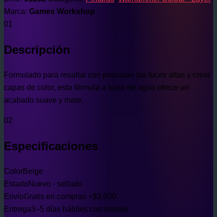
Marca:
Games Workshop
01
Descripción
Formulado para resaltar con precisión las luces altas y crear
capas de color, esta fórmula a base de agua ofrece un
acabado suave y mate.
02
Especificaciones
Color
Beige
Estado
Nuevo · sellado
Envío
Gratis en compras +$3,000
Entrega
3–5 días hábiles con rastreo