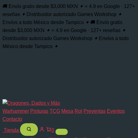
Citadel
Buscar...
Ir
🚚 Envío gratis desde $3,000 MXN
✦
⭐ 4.9 en Google · 127+
Layer
al
reseñas
✦
Distribuidor autorizado Games Workshop
✦
Deepkin
contenido
Flesh
Envíos a todo México desde Tampico
✦
🚚 Envío gratis
cantidad
desde $3,000 MXN
✦
⭐ 4.9 en Google · 127+ reseñas
✦
Distribuidor autorizado Games Workshop
✦
Envíos a todo
México desde Tampico
✦
Warhammer
Pinturas
TCG
Mesa
Rol
Preventas
Eventos
Contacto
Tienda
0