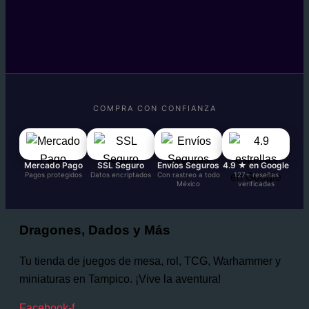
COMPRA CON CONFIANZA
Mercado Pago
SSL Seguro
Envíos Seguros
4.9 ★ en Google
Pagos protegidos
Datos encriptados
Con rastreo a todo
127+ reseñas
México
verificadas
Dragones, Dados y Más
Tu tienda de juegos de mesa, rol, TCG, Warhammer y
miniaturas en Tampico. ¡Vive la aventura!
Facebook-f