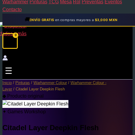
Warhammer
Pinturas
TCG
Mesa
Rol
Preventas
Eventos
Contacto
🚚
ENVÍO GRATIS
en compras mayores a
$3,000 MXN
☰
Inicio
/
Pinturas
/
Warhammer Colour
/
Warhammer Colour -
Layer
/ Citadel Layer Deepkin Flesh
◆ Producto original
✦ Games Workshop
Citadel Layer Deepkin Flesh