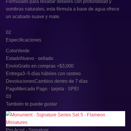
Formulado para resaltar detalles con profundidad y
sombras naturales, esta fórmula a base de agua ofrece
un acabado suave y mate.
02
Especificaciones
Color
Verde
Estado
Nuevo · sellado
Envío
Gratis en compras +$3,000
Entrega
3–5 días hábiles con rastreo
Devoluciones
Cambios dentro de 7 días
Pago
Mercado Pago · tarjeta · SPEI
03
También te puede gustar
Pro Acryl - Signature