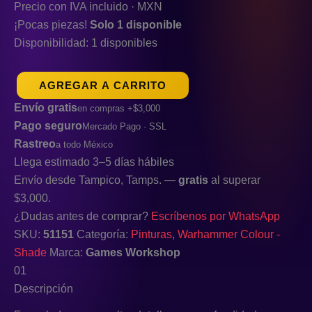
Precio con IVA incluido · MXN
¡Pocas piezas!
Solo 1 disponible
Disponibilidad:
1 disponibles
AGREGAR A CARRITO
Envío gratis
en compras +$3,000
Pago seguro
Mercado Pago · SSL
Rastreo
a todo México
Llega estimado 3–5 días hábiles
Envío desde Tampico, Tamps. —
gratis
al superar
$3,000.
¿Dudas antes de comprar?
Escríbenos por WhatsApp
SKU:
51151
Categoría:
Pinturas
,
Warhammer Colour -
Shade
Marca:
Games Workshop
01
Descripción