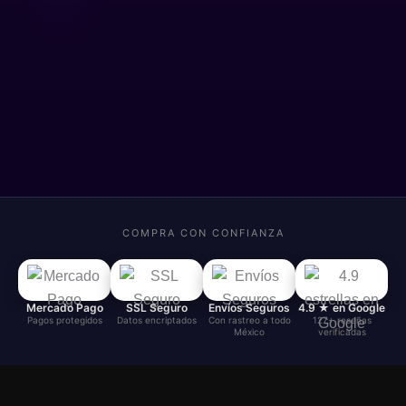
COMPRA CON CONFIANZA
Mercado Pago
SSL Seguro
Envíos Seguros
4.9 ★ en Google
Pagos protegidos
Datos encriptados
Con rastreo a todo
127+ reseñas
México
verificadas