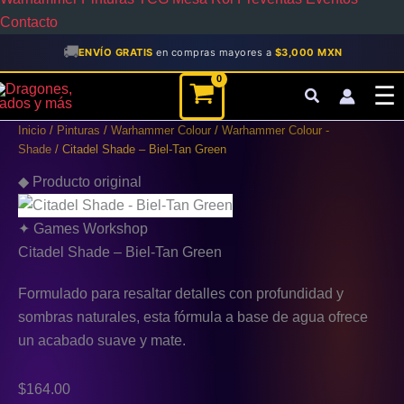
Contacto
🚚
ENVÍO GRATIS
en compras mayores a
$3,000 MXN
Citadel
☰
Shade
-
Inicio
/
Pinturas
/
Warhammer Colour
/
Warhammer Colour -
Biel-
Shade
/ Citadel Shade – Biel-Tan Green
Tan
Green
◆ Producto original
cantidad
✦ Games Workshop
Citadel Shade – Biel-Tan Green
Formulado para resaltar detalles con profundidad y
sombras naturales, esta fórmula a base de agua ofrece
un acabado suave y mate.
$
164.00