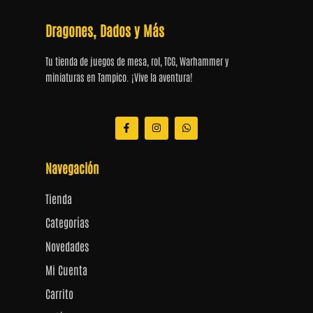
Dragones, Dados y Más
Tu tienda de juegos de mesa, rol, TCG, Warhammer y
miniaturas en Tampico. ¡Vive la aventura!
F
I
W
a
n
h
c
s
a
e
t
t
b
a
s
Navegación
o
g
a
o
r
p
k
a
p
Tienda
-
m
f
Categorías
Novedades
Mi Cuenta
Carrito