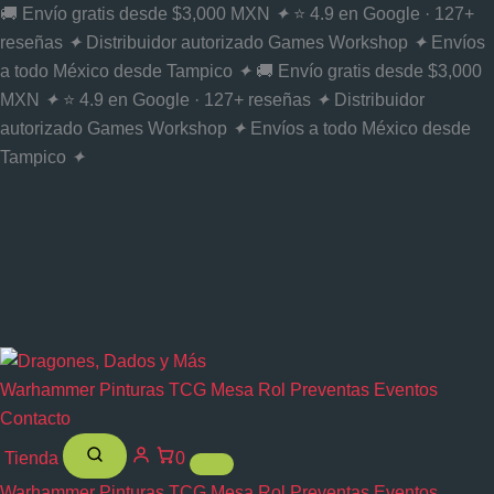
Ir
🚚 Envío gratis desde $3,000 MXN
✦
⭐ 4.9 en Google · 127+
al
reseñas
✦
Distribuidor autorizado Games Workshop
✦
Envíos
contenido
a todo México desde Tampico
✦
🚚 Envío gratis desde $3,000
MXN
✦
⭐ 4.9 en Google · 127+ reseñas
✦
Distribuidor
autorizado Games Workshop
✦
Envíos a todo México desde
Tampico
✦
Warhammer
Pinturas
TCG
Mesa
Rol
Preventas
Eventos
Contacto
Tienda
0
Warhammer
Pinturas
TCG
Mesa
Rol
Preventas
Eventos