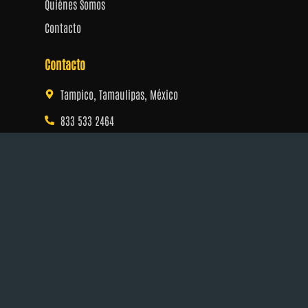
Quiénes Somos
Contacto
Contacto
Tampico, Tamaulipas, México
833 533 2464
dragonesdadosymas@gmail.com
Horario
Lunes a Viernes: 13:00 – 21:00
Sábado: 12:00 – 20:00
Domingo: 12:00 – 20:00
Legal