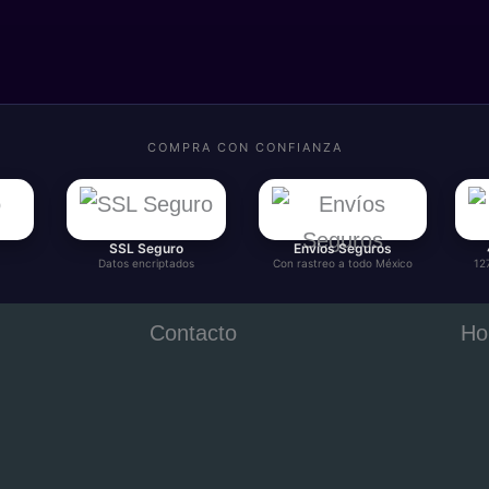
COMPRA CON CONFIANZA
SSL Seguro
Envíos Seguros
Datos encriptados
Con rastreo a todo México
12
Contacto
Ho
Tampico, Tamaulipas,
Lu
México
21
833 533 2464
Sá