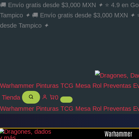
Ir
🚚 Envío gratis desde $3,000 MXN
✦
⭐ 4.9 en Go
al
Tampico
✦
🚚 Envío gratis desde $3,000 MXN
✦
⭐
contenido
desde Tampico
✦
Warhammer
Pinturas
TCG
Mesa
Rol
Preventas
E
Tienda
0
Warhammer
Pinturas
TCG
Mesa
Rol
Preventas
E
Monument
Warhammer
-