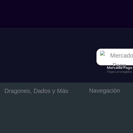
Mercado Pago
Pagos protegidos
Navegación
Dragones, Dados y Más
Tienda
Tu tienda de juegos de
Categorías
mesa, rol, TCG,
Novedades
Warhammer y miniaturas en