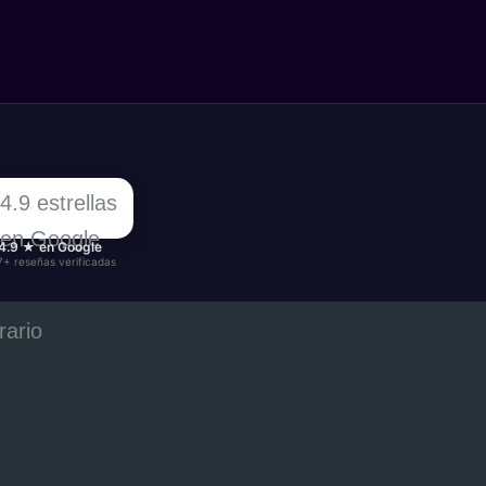
4.9 ★ en Google
7+ reseñas verificadas
rario
nes a Viernes: 13:00 –
:00
bado: 12:00 – 20:00