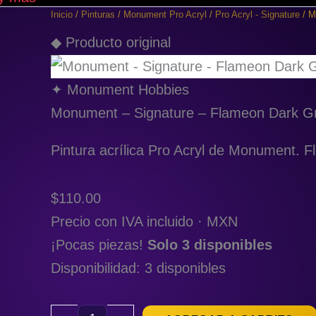
Signature
Inicio
/
Pinturas
/
Monument Pro Acryl
/
Pro Acryl - Signature
/ M
-
Flameon
◆ Producto original
Dark
Green
Brown
✦ Monument Hobbies
cantidad
Monument – Signature – Flameon Dark G
Pintura acrílica Pro Acryl de Monument.
$
110.00
Precio con IVA incluido · MXN
¡Pocas piezas!
Solo 3 disponibles
Disponibilidad:
3 disponibles