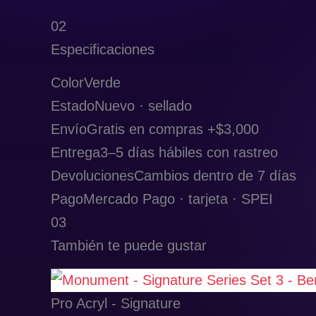
02
Especificaciones
Color
Verde
Estado
Nuevo · sellado
Envío
Gratis en compras +$3,000
Entrega
3–5 días hábiles con rastreo
Devoluciones
Cambios dentro de 7 días
Pago
Mercado Pago · tarjeta · SPEI
03
También te puede gustar
Pro Acryl - Signature