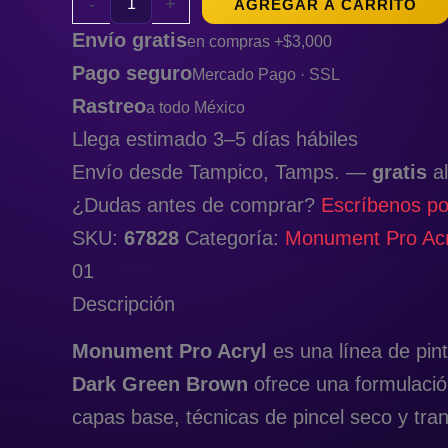
-
+
AGREGAR A CARRITO
Envío gratis
en compras +$3,000
Pago seguro
Mercado Pago · SSL
Rastreo
a todo México
Llega estimado 3–5 días hábiles
Envío desde Tampico, Tamps. —
gratis
al
¿Dudas antes de comprar?
Escríbenos p
SKU:
67828
Categoría:
Monument Pro Acr
01
Descripción
Monument Pro Acryl
es una línea de pint
Dark Green Brown
ofrece una formulación
capas base, técnicas de pincel seco y tra